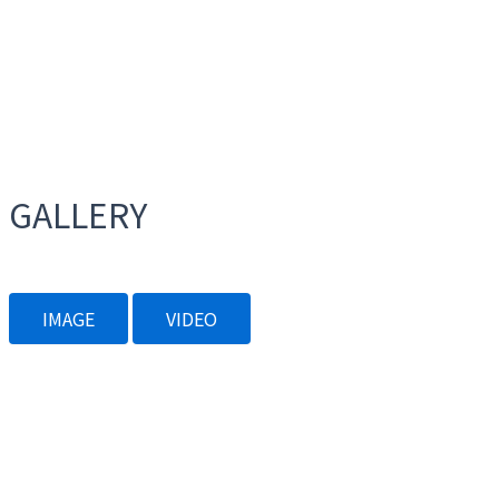
G
A
L
L
E
R
Y
IMAGE
VIDEO