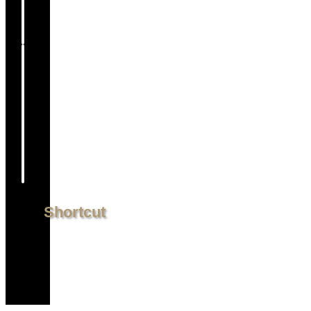
S
h
o
r
t
c
u
t