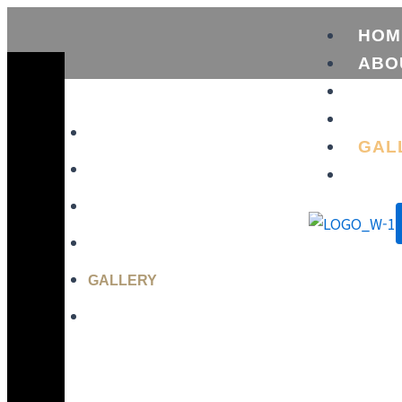
콘
텐
HOM
츠
ABO
로
INT
건
VID
너
HOME
GAL
뛰
ABOUT
기
DIR
INTRODUCTION
VIDEO
GALLERY
DIRECTIONS