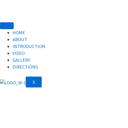
콘
텐
츠
로
건
HOME
너
ABOUT
뛰
INTRODUCTION
기
VIDEO
GALLERY
DIRECTIONS
X